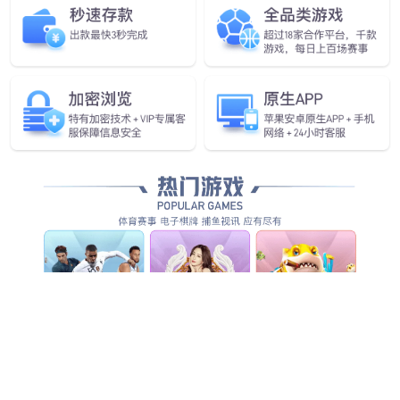
赛福拉手
赛�：弦�
赛福闭门器
赛福单面拉手
赛福长皮握柄门锁
赛福手门锁